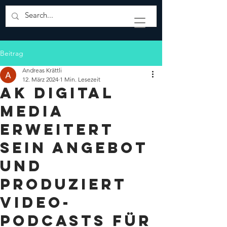
Beitrag
Andreas Krättli
12. März 2024
1 Min. Lesezeit
AK Digital
Media
erweitert
sein Angebot
und
produziert
Video-
Podcasts für