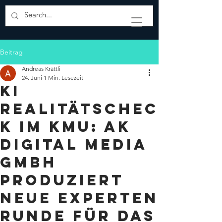
Beitrag
Andreas Krättli
24. Juni
1 Min. Lesezeit
KI
Realitätschec
k im KMU: AK
Digital Media
GmbH
produziert
neue Experten
Runde für das