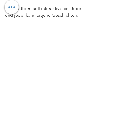
Die Plattform soll interaktiv sein: Jede 
und jeder kann eigene Geschichten, 
Fotos oder Filme beisteuern. So 
wächst das Projekt «Geschichte und 
Geschichten Liechtensteins» Schritt für 
Schritt zu einem kollektiven 
Gedächtnis, das Menschen verbindet.
Der Anfang 
ist gemacht
Die Plattform ist noch nicht online – 
doch der Verein ist gegründet, das 
Konzept steht, erste Fördergespräche 
laufen. Walter Matt, der im Februar 
seinen 91. Geburtstag feierte, blickt 
voller Zuversicht in die Zukunft: «Ich 