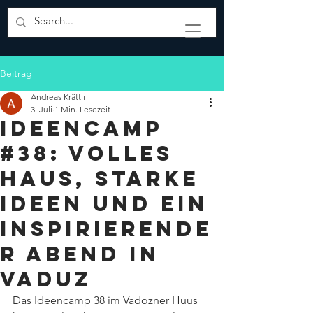
Beitrag
Andreas Krättli
3. Juli
1 Min. Lesezeit
Ideencamp
#38: Volles
Haus, starke
Ideen und ein
inspirierende
r Abend in
Vaduz
Das Ideencamp 38 im Vadozner Huus 