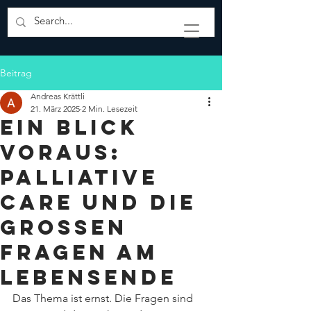
Beitrag
Andreas Krättli
21. März 2025
2 Min. Lesezeit
Ein Blick
voraus:
Palliative
Care und die
grossen
Fragen am
Lebensende
Das Thema ist ernst. Die Fragen sind 